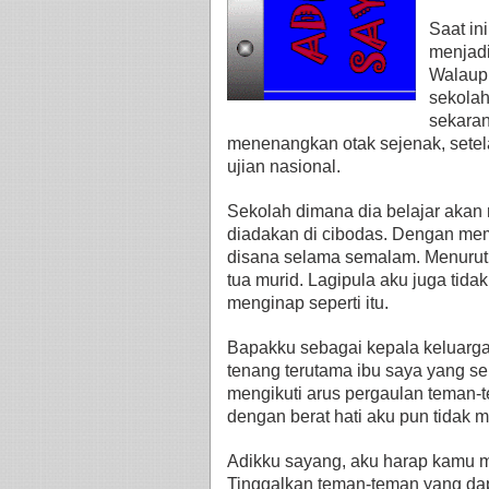
Saat in
menjadi
Walaupu
sekolah
sekaran
menenangkan otak sejenak, setel
ujian nasional.
Sekolah dimana dia belajar aka
diadakan di cibodas. Dengan mem
disana selama semalam. Menurut a
tua murid. Lagipula aku juga tidak
menginap seperti itu.
Bapakku sebagai kepala keluarga t
tenang terutama ibu saya yang se
mengikuti arus pergaulan teman
dengan berat hati aku pun tidak m
Adikku sayang, aku harap kamu me
Tinggalkan teman-teman yang d