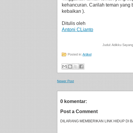
kehancuran. Carilah teman yang b
kebaikan ).
Ditulis oleh
Antoni CLianto
Judul:
Adikku Sayan
Posted in:
Artikel
Newer Post
0 komentar:
Post a Comment
DILARANG MEMBERIKAN LINK HIDUP DI