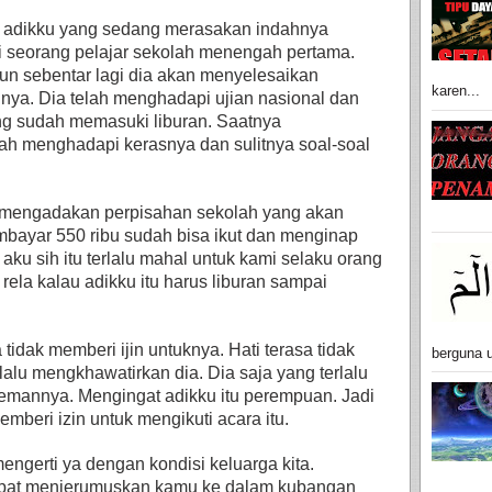
i adikku yang sedang merasakan indahnya
 seorang pelajar sekolah menengah pertama.
n sebentar lagi dia akan menyelesaikan
karen...
nya. Dia telah menghadapi ujian nasional dan
g sudah memasuki liburan. Saatnya
ah menghadapi kerasnya dan sulitnya soal-soal
n mengadakan perpisahan sekolah yang akan
bayar 550 ribu sudah bisa ikut dan menginap
ku sih itu terlalu mahal untuk kami selaku orang
 rela kalau adikku itu harus liburan sampai
idak memberi ijin untuknya. Hati terasa tidak
berguna u
lalu mengkhawatirkan dia. Dia saja yang terlalu
-temannya.
Mengingat adikku itu perempuan. Jadi
emberi izin untuk mengikuti acara itu.
ngerti ya dengan kondisi keluarga kita.
apat menjerumuskan kamu ke dalam kubangan