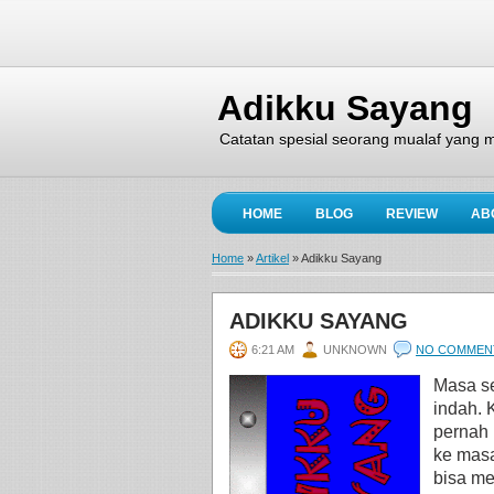
Adikku Sayang
Catatan spesial seorang mualaf yang m
HOME
BLOG
REVIEW
AB
Home
»
Artikel
»
Adikku Sayang
ADIKKU SAYANG
6:21 AM
UNKNOWN
NO COMMEN
Masa s
indah. 
pernah 
ke masa
bisa me