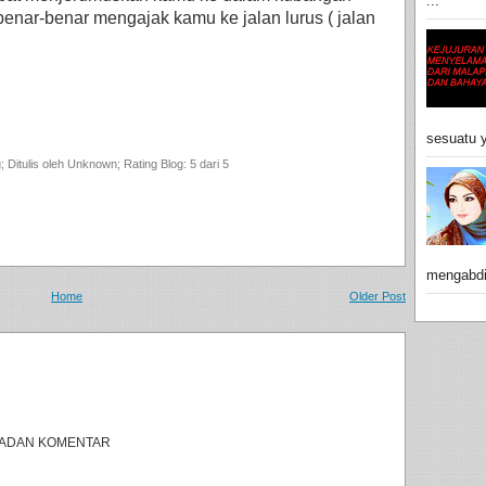
...
enar-benar mengajak kamu ke jalan lurus ( jalan
sesuatu y
g
; Ditulis oleh
Unknown
; Rating Blog:
5
dari 5
mengabdik
Home
Older Post
 BADAN KOMENTAR