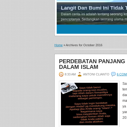
Langit Dan Bumi Ini Tidak 
Dalam cerita ini adalah tentang seorang 
penciptanya. Sedangkan seorang ulama memp
1
2
3
Home
»
Archives for October 2016
PERDEBATAN PANJANG 
DALAM ISLAM
8:33 AM
ANTONI CLIANTO
6 CO
Sa
te
da
ma
ya
ya
201