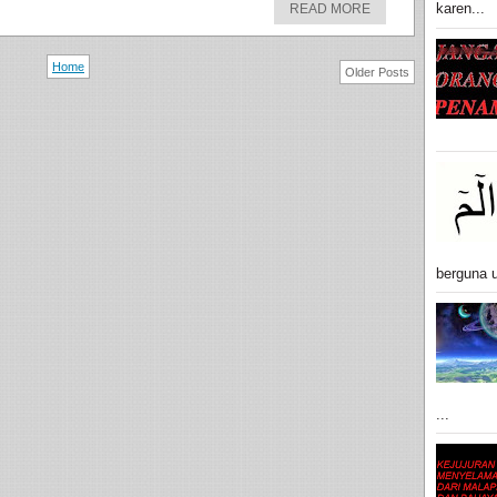
karen...
READ MORE
Home
Older Posts
berguna u
...