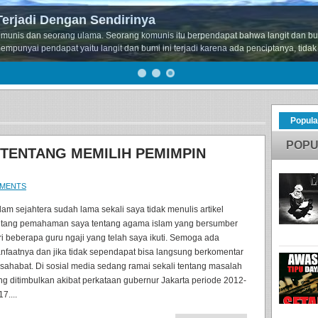
Terjadi Dengan Sendirinya
komunis dan seorang ulama. Seorang komunis itu berpendapat bahwa langit dan bu
unyai pendapat yaitu langit dan bumi ini terjadi karena ada penciptanya, tidak 
Popula
POPU
TENTANG MEMILIH PEMIMPIN
MMENTS
lam sejahtera sudah lama sekali saya tidak menulis artikel
ntang pemahaman saya tentang agama islam yang bersumber
ri beberapa guru ngaji yang telah saya ikuti. Semoga ada
nfaatnya dan jika tidak sependapat bisa langsung berkomentar
 sahabat. Di sosial media sedang ramai sekali tentang masalah
ng ditimbulkan akibat perkataan gubernur Jakarta periode 2012-
7....