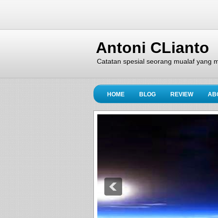
Antoni CLianto
Catatan spesial seorang mualaf yang m
HOME
BLOG
REVIEW
AB