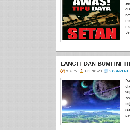
se
di
ha
me
me
Se
LANGIT DAN BUMI INI 
3:32 PM
UNKNOWN
2 COMMENT
Da
ul
te
se
te
se
pad