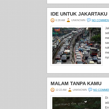
IDE UNTUK JAKARTAKU 
6:28 AM
UNKNOWN
NO COMMEN
Ja
se
me
sa
ru
me
nya
MALAM TANPA KAMU
12:22 AM
UNKNOWN
NO COMME
Di
ad
En