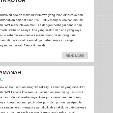
YA KOTOR
S
nusia itu adalah makhluk istimewa yang telah dipercaya dan
ndapatkan amanat Allah SWT untuk menjadi khalifah dibumi.
lah SWT menciptakan manusia dengan berbagai bentuk dan
rbeda status sosialnya. Ada yang miskin dan ada yang kaya.
mun kebanyakan dari kita memandang seseorang dari
nampilan atau status sosialnya. Sebenarnya itu sangat
sayangkan sekali. Cerita dibawah...
READ MORE
 AMANAH
TS
ak adalah sebuah anugrah sekaligus amanah yang diberikan
lah SWT kepada kita semua. Sebuah amanah yang harus kita
ga dan didik sebaik-baiknya. Anak juga cerminan dari orang
anya. Ibaratnya buah jatuh tidak jauh dari pohonnya. Apabila
da saat ini telah menjadi ayah, didiklah anak itu sebaik-baiknya
ngan cinta dan kasih sayang. Karena anak kelak dapat...