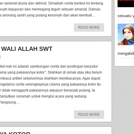
an selamat dunia dan akhirat. Simaklah cerita berikut ini tentang
buah kejujuran dan memegang teguh sebuah amanat. Dahulu
a seorang santri yang pulang kerumah dan akan kembali...
sesuatu y
READ MORE
 WALI ALLAH SWT
mengabdik
S
tikel kali ini adalah sambungan cerita dari postingan berjudul
lama yang pakaiannya kotor". Silahkan di simak atau jika belum
mbaca artikel sebelumnya silahkan membacanya. Agar dapat
ngetahui cerita selengkapnya.Ulama yang pakaianya kotor itu
n tidak mengganti pakaiannya ataupun beranjak pulang. Ia
lanjutkan ceramah untuk mengisi acara yang sedang
rlangsung....
READ MORE