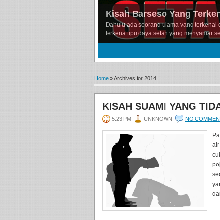
Kisah Barseso Yang Terken
Dahulu ada seorang ulama yang terkenal 
terkena tipu daya setan yang menyamar se
1
2
3
Home
»
Archives for 2014
KISAH SUAMI YANG TID
5:23 PM
UNKNOWN
NO COMMEN
Pa
ai
cu
pe
se
ya
dan