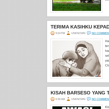
TERIMA KASIHKU KEPAD
9:04 PM
UNKNOWN
NO COMMEN
Ha
te
ha
se
ya
Cl
KISAH BARSESO YANG T
6:56 AM
UNKNOWN
NO COMMEN
Ki