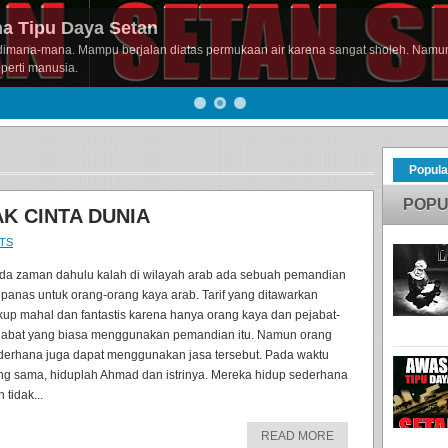
a Tipu Daya Setan
dimana-mana. Mampu berjalan diatas permukaan air karena sangat sholeh. Namun 
perti manusia.
Popula
POPU
AK CINTA DUNIA
TS
da zaman dahulu kalah di wilayah arab ada sebuah pemandian
r panas untuk orang-orang kaya arab. Tarif yang ditawarkan
kup mahal dan fantastis karena hanya orang kaya dan pejabat-
jabat yang biasa menggunakan pemandian itu. Namun orang
derhana juga dapat menggunakan jasa tersebut. Pada waktu
ng sama, hiduplah Ahmad dan istrinya. Mereka hidup sederhana
 tidak...
READ MORE