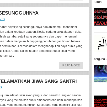
karen...
 SESUNGGUHNYA
NTS
habat sejati yang sesungguhnya adalah mampu menemani
lian dalam keadaan apapun. Ketika sedang suka ataupun duka.
lihlah sahabat sejati yang sebenarnya dan dapat menemani
lian dalam menjalani hidup yang penuh dengan tipuan belaka.
ta semua harus cerdas dalam menghadapi tipu daya dunia yang
ak kekal. Cerita kali ini adalah tentang sahabat sejati yang
benarnya...
berguna u
READ MORE
ELAMATKAN JIWA SANG SANTRI
TS
...
jujuran adalah satu sikap yang sudah semakin langkah saat ini.
nyak yang melalaikan suatu amanat kerena demi mendapatkan
suatu yang menguntungkan. Seseorang yang memiliki sifat jujur