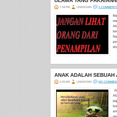
ULAMA YANG PAKAIANN
7:44 PM
UNKNOWN
2 COMMENT
Ma
me
Al
be
Na
pe
di
ANAK ADALAH SEBUAH
2:09 AM
UNKNOWN
NO COMMEN
An
Al
ja
tu
an
de