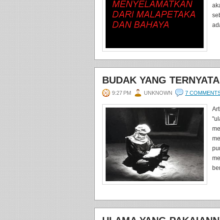
ak
se
ad
BUDAK YANG TERNYATA
9:27 PM
UNKNOWN
7 COMMENT
Ar
"u
me
me
pu
me
be