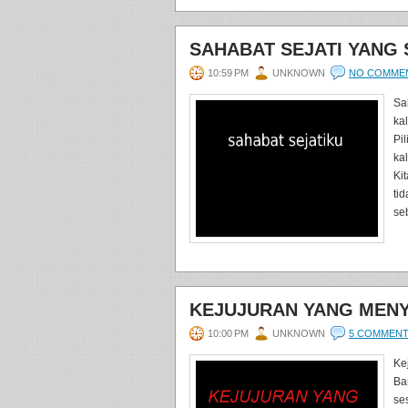
SAHABAT SEJATI YANG
10:59 PM
UNKNOWN
NO COMME
Sa
ka
Pi
ka
Ki
tid
se
KEJUJURAN YANG MENY
10:00 PM
UNKNOWN
5 COMMEN
Ke
Ba
se