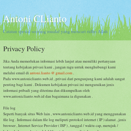
Antoni CLianto
Catatan spesial seorang mualaf yang mencari ridho Allah
Privacy Policy
Jika Anda memerlukan informasi lebih lanjut atau memiliki pertanyaan
tentang kebijakan privasi kami , jangan ragu untuk menghubungi kami
melalui email di
antoni.lianto @ gmail.com
.
Pada
www.antoniclianto.web.id
, privasi dari pengunjung kami adalah sangat
penting bagi kami .
Dokumen kebijakan privasi ini menguraikan jenis
informasi pribadi yang diterima dan dikumpulkan oleh
www.antoniclianto.web.id
dan bagaimana ia digunakan .
File log
Seperti banyak situs Web lain ,
www.antoniclianto.web.id
yang menggunakan
file log .
Informasi dalam file log meliputi protokol internet ( IP ) alamat , jenis
browser , Internet Service Provider ( ISP ) , tanggal / waktu cap, merujuk /