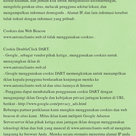
keluar halaman, dan jumlah klik untuk menganalisis kecenderungan,
mengelola gerakan situs, melacak pengguna
sekitar lokasi, dan
mengumpulkan informasi demografis .
Alamat IP, dan lain informasi tersebut
tidak terkait dengan informasi yang pribadi .
Cookies dan Web Beacon
www.antoniclianto.web.id
tidak menggunakan cookies .
Cookie DoubleClick DART
.
- Google , sebagai vendor pihak ketiga , menggunakan cookies untuk
menayangkan iklan di
www.antoniclianto.web.id
- Google menggunakan cookie DART memungkinkan untuk menampilkan
iklan kepada pengguna berdasarkan kunjungan mereka ke
www.antoniclianto.web.id dan situs lainnya di Internet
-
Pengguna dapat membatalkan penggunaan cookie DART dengan
mengunjungi iklan Google dan kebijakan privasi jaringan konten di URL
berikut - http://www.google.com/privacy_ads.html
Beberapa partner periklanan kami mungkin menggunakan cookies dan web
beacon di situs kami .
Mitra iklan kami meliputi
Google Adsense
Server-server iklan pihak ketiga atau jaringan iklan dengan menggunakan
teknologi iklan dan link yang muncul di
www.antoniclianto.web.id
mengirim
langsung ke browser Anda .
Mereka secara otomatis menerima alamat IP anda